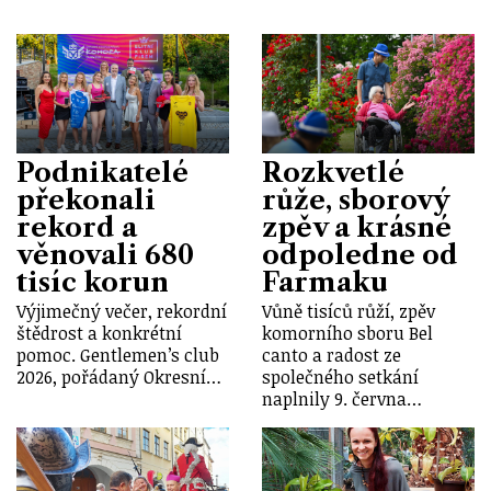
Podnikatelé
Rozkvetlé
překonali
růže, sborový
rekord a
zpěv a krásné
věnovali 680
odpoledne od
tisíc korun
Farmaku
Výjimečný večer, rekordní
Vůně tisíců růží, zpěv
štědrost a konkrétní
komorního sboru Bel
pomoc. Gentlemen’s club
canto a radost ze
2026, pořádaný Okresní…
společného setkání
naplnily 9. června…