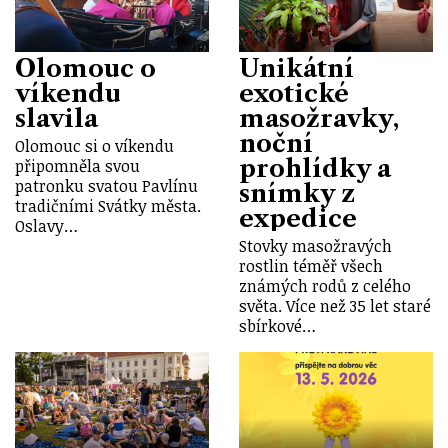
Olomouc o
Unikátní
víkendu
exotické
slavila
masožravky,
noční
Olomouc si o víkendu
prohlídky a
připomněla svou
patronku svatou Pavlínu
snímky z
tradičními Svátky města.
expedice
Oslavy…
Stovky masožravých
rostlin téměř všech
známých rodů z celého
světa. Více než 35 let staré
sbírkové…