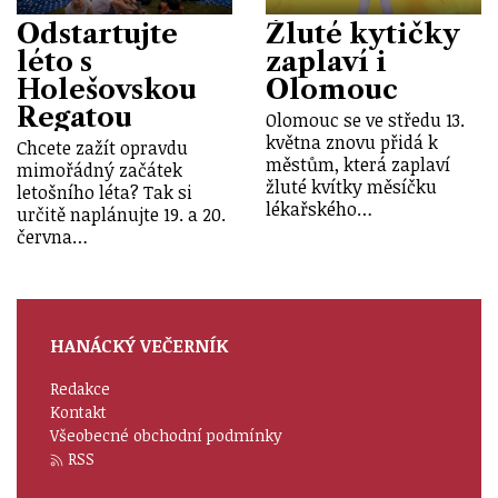
Odstartujte
Žluté kytičky
léto s
zaplaví i
Holešovskou
Olomouc
Regatou
Olomouc se ve středu 13.
května znovu přidá k
Chcete zažít opravdu
městům, která zaplaví
mimořádný začátek
žluté kvítky měsíčku
letošního léta? Tak si
lékařského…
určitě naplánujte 19. a 20.
června…
HANÁCKÝ VEČERNÍK
Redakce
Kontakt
Všeobecné obchodní podmínky
RSS