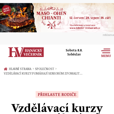
reklama
Sobota 8.8.
Soběslav
MENU
Zprávy
›
›
HLAVNÍ STRANA
SPOLEČNOST
VZDĚLÁVACÍ KURZY POMÁHAJÍ SENIORŮM ZPOMALIT…
Rozhovory
Olomouc
Kultura
Politika
Prostějov
PŘIHLASTE RODIČE
Společnost
Hudba
Ekonomika
Vzdělávací kurzy
Přerov
Sport
Ženy