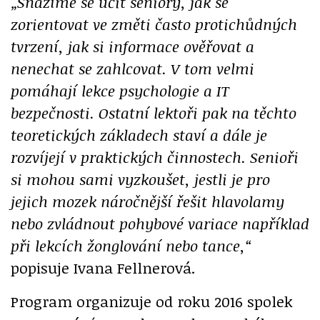
„Snažíme se učit seniory, jak se
zorientovat ve změti často protichůdných
tvrzení, jak si informace ověřovat a
nenechat se zahlcovat. V tom velmi
pomáhají lekce psychologie a IT
bezpečnosti. Ostatní lektoři pak na těchto
teoretických základech staví a dále je
rozvíjejí v praktických činnostech. Senioři
si mohou sami vyzkoušet, jestli je pro
jejich mozek náročnější řešit hlavolamy
nebo zvládnout pohybové variace například
při lekcích žonglování nebo tance,“
popisuje Ivana Fellnerová.
Program organizuje od roku 2016 spolek