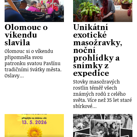
Olomouc o
Unikátní
víkendu
exotické
slavila
masožravky,
noční
Olomouc si o víkendu
prohlídky a
připomněla svou
patronku svatou Pavlínu
snímky z
tradičními Svátky města.
expedice
Oslavy…
Stovky masožravých
rostlin téměř všech
známých rodů z celého
světa. Více než 35 let staré
sbírkové…