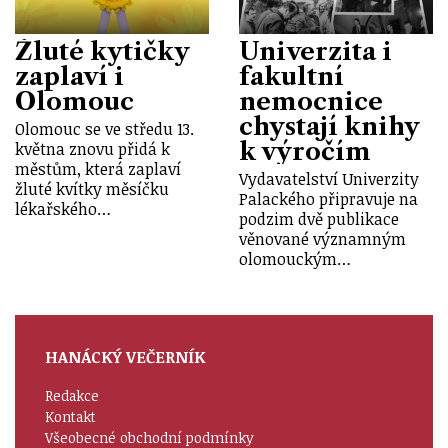
Žluté kytičky
Univerzita i
zaplaví i
fakultní
Olomouc
nemocnice
chystají knihy
Olomouc se ve středu 13.
k výročím
května znovu přidá k
městům, která zaplaví
Vydavatelství Univerzity
žluté kvítky měsíčku
Palackého připravuje na
lékařského…
podzim dvě publikace
věnované významným
olomouckým…
HANÁCKÝ VEČERNÍK
Redakce
Kontakt
Všeobecné obchodní podmínky