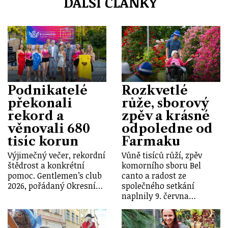
DALŠÍ ČLÁNKY
Podnikatelé
Rozkvetlé
překonali
růže, sborový
rekord a
zpěv a krásné
věnovali 680
odpoledne od
tisíc korun
Farmaku
Výjimečný večer, rekordní
Vůně tisíců růží, zpěv
štědrost a konkrétní
komorního sboru Bel
pomoc. Gentlemen’s club
canto a radost ze
2026, pořádaný Okresní…
společného setkání
naplnily 9. června…