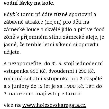
vodní lávky na kole
.
Když k tomu přidáte různé sportovní a
zábavné atrakce (nejen) pro děti na
zámecké louce a skvělé jídlo a pití ve food
zóně v příjemném stínu zámecké aleje, je
jasné, že tenhle letní víkend si opravdu
užijete.
A nezapomeňte: do 31. 5. stojí jednodenní
vstupenka 890 Kč, dvoudenní 1 290 Kč,
rodinná sobotní vstupenka pro 2 dospělé
a 2 juniory do 15 let je za 1 900 Kč. Děti do
7. narozenin mají vstup zdarma.
Více na
www.holesovskaregata.cz.