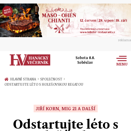
reklama
Sobota 8.8.
Soběslav
MENU
Zprávy
›
›
HLAVNÍ STRANA
SPOLEČNOST
ODSTARTUJTE LÉTO S HOLEŠOVSKOU REGATOU
Rozhovory
Olomouc
Kultura
Politika
Prostějov
JIŘÍ KORN, MIG 21 A DALŠÍ
Společnost
Hudba
Ekonomika
Odstartujte léto s
Přerov
Sport
Ženy