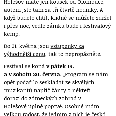
Holešov máte jen kousek od Olomouce,
autem jste tam za tři čtvrtě hodinky. A
když budete chtít, klidně se můžete zdržet
i přes noc, vedle zámku bude i festivalový
kemp.
Do 31. května jsou
vstupenky za
výhodnější cenu
, tak to nepropásněte.
Festival se koná
v pátek 19.
a v sobotu 20. června
. „Program se nám
opět podařilo seskládat ze skvělých
muzikantů napříč žánry a někteří
dorazí do zámeckých zahrad v
Holešově úplně poprvé. Osobně mám
velkou radost, že jedním z nich je česká