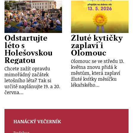
Odstartujte
Žluté kytičky
léto s
zaplaví i
Holešovskou
Olomouc
Regatou
Olomouc se ve středu 13.
května znovu přidá k
Chcete zažít opravdu
městům, která zaplaví
mimořádný začátek
žluté kvítky měsíčku
letošního léta? Tak si
lékařského…
určitě naplánujte 19. a 20.
června…
HANÁCKÝ VEČERNÍK
Redakce