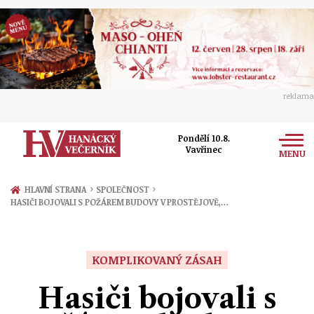
reklama
Pondělí 10.8.
Vavřinec
MENU
Zprávy
›
›
HLAVNÍ STRANA
SPOLEČNOST
HASIČI BOJOVALI S POŽÁREM BUDOVY V PROSTĚJOVĚ,…
Rozhovory
Olomouc
Kultura
Politika
Prostějov
KOMPLIKOVANÝ ZÁSAH
Společnost
Hudba
Ekonomika
Hasiči bojovali s
Přerov
Sport
Ženy