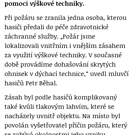
pomoci výškové techniky.
Při požáru se zranila jedna osoba, kterou
hasiči předali do péče zdravotnické
záchranné služby. „Požár jsme
lokalizovali vnitřním i vnějším zásahem
za využití výškové techniky. V současné
době provádíme dohašování skrytých
ohnisek v dýchací technice,“ uvedl mluvčí
hasičů Petr Běhal.
Zásah byl podle hasičů komplikovaný
také kvůli tlakovým lahvím, které se
nacházely uvnitř objektu. Na místo byl
povolán vyšetřovatel příčin požáru, který
se zabývá okolnostmi jeho vzniku.