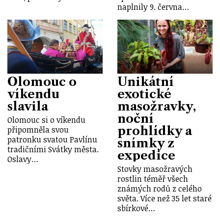
naplnily 9. června…
Olomouc o
Unikátní
víkendu
exotické
slavila
masožravky,
noční
Olomouc si o víkendu
prohlídky a
připomněla svou
patronku svatou Pavlínu
snímky z
tradičními Svátky města.
expedice
Oslavy…
Stovky masožravých
rostlin téměř všech
známých rodů z celého
světa. Více než 35 let staré
sbírkové…