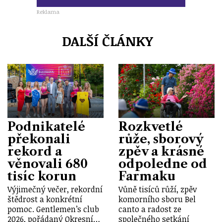
Reklama
DALŠÍ ČLÁNKY
Podnikatelé
Rozkvetlé
překonali
růže, sborový
rekord a
zpěv a krásné
věnovali 680
odpoledne od
tisíc korun
Farmaku
Výjimečný večer, rekordní
Vůně tisíců růží, zpěv
štědrost a konkrétní
komorního sboru Bel
pomoc. Gentlemen’s club
canto a radost ze
2026, pořádaný Okresní…
společného setkání