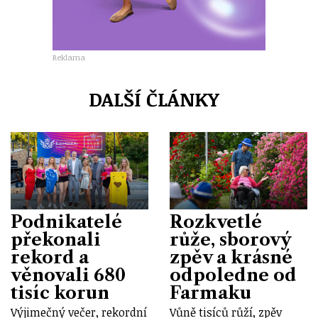
Reklama
DALŠÍ ČLÁNKY
Podnikatelé
Rozkvetlé
překonali
růže, sborový
rekord a
zpěv a krásné
věnovali 680
odpoledne od
tisíc korun
Farmaku
Výjimečný večer, rekordní
Vůně tisíců růží, zpěv