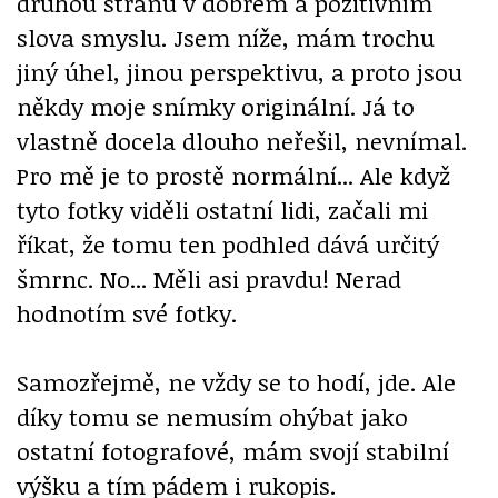
druhou stranu v dobrém a pozitivním
slova smyslu. Jsem níže, mám trochu
jiný úhel, jinou perspektivu, a proto jsou
někdy moje snímky originální. Já to
vlastně docela dlouho neřešil, nevnímal.
Pro mě je to prostě normální... Ale když
tyto fotky viděli ostatní lidi, začali mi
říkat, že tomu ten podhled dává určitý
šmrnc. No... Měli asi pravdu! Nerad
hodnotím své fotky.
Samozřejmě, ne vždy se to hodí, jde. Ale
díky tomu se nemusím ohýbat jako
ostatní fotografové, mám svojí stabilní
výšku a tím pádem i rukopis.