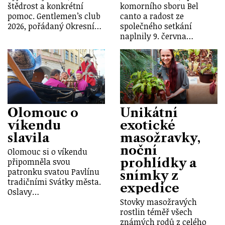
štědrost a konkrétní
komorního sboru Bel
pomoc. Gentlemen’s club
canto a radost ze
2026, pořádaný Okresní…
společného setkání
naplnily 9. června…
Olomouc o
Unikátní
víkendu
exotické
slavila
masožravky,
noční
Olomouc si o víkendu
prohlídky a
připomněla svou
patronku svatou Pavlínu
snímky z
tradičními Svátky města.
expedice
Oslavy…
Stovky masožravých
rostlin téměř všech
známých rodů z celého