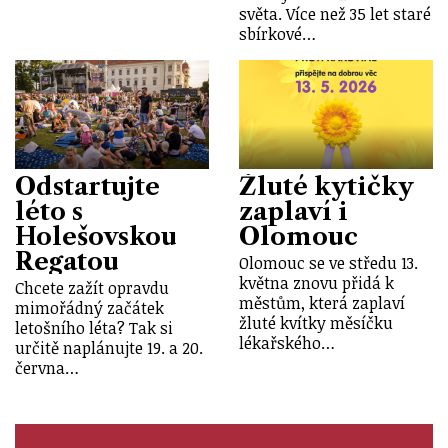
světa. Více než 35 let staré
sbírkové…
Odstartujte
Žluté kytičky
léto s
zaplaví i
Holešovskou
Olomouc
Regatou
Olomouc se ve středu 13.
května znovu přidá k
Chcete zažít opravdu
městům, která zaplaví
mimořádný začátek
žluté kvítky měsíčku
letošního léta? Tak si
lékařského…
určitě naplánujte 19. a 20.
června…