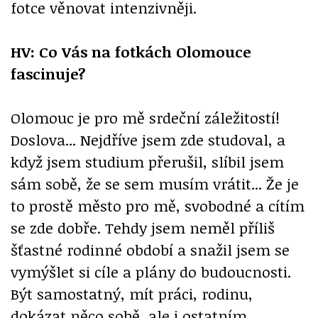
fotce věnovat intenzivněji.
HV: Co Vás na fotkách Olomouce
fascinuje?
Olomouc je pro mě srdeční záležitostí!
Doslova... Nejdříve jsem zde studoval, a
když jsem studium přerušil, slíbil jsem
sám sobě, že se sem musím vrátit... Že je
to prostě město pro mě, svobodné a cítím
se zde dobře. Tehdy jsem neměl příliš
šťastné rodinné období a snažil jsem se
vymýšlet si cíle a plány do budoucnosti.
Být samostatný, mít práci, rodinu,
dokázat něco sobě, ale i ostatním.