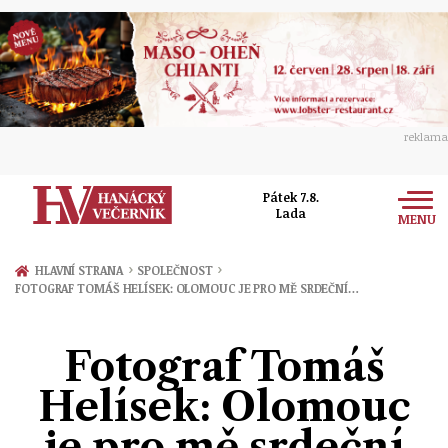
reklama
Pátek 7.8.
Lada
MENU
Zprávy
›
›
HLAVNÍ STRANA
SPOLEČNOST
FOTOGRAF TOMÁŠ HELÍSEK: OLOMOUC JE PRO MĚ SRDEČNÍ…
Rozhovory
Olomouc
Kultura
Fotograf Tomáš
Politika
Prostějov
Společnost
Helísek: Olomouc
Hudba
Ekonomika
Přerov
Sport
je pro mě srdeční
Ženy