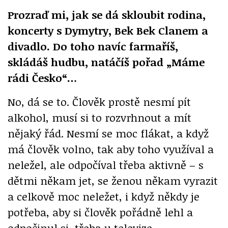
Prozraď mi, jak se dá skloubit rodina,
koncerty s Dymytry, Bek Bek Clanem a
divadlo. Do toho navíc farmaříš,
skládáš hudbu, natáčíš pořad „Máme
rádi Česko“…
No, dá se to. Člověk prostě nesmí pít
alkohol, musí si to rozvrhnout a mít
nějaký řád. Nesmí se moc flákat, a když
má člověk volno, tak aby toho využíval a
neležel, ale odpočíval třeba aktivně – s
dětmi někam jet, se ženou někam vyrazit
a celkově moc neležet, i když někdy je
potřeba, aby si člověk pořádně lehl a
odpočinul si, třeba u televize.