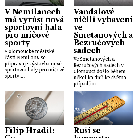
V Nemilanech
Vandalové
má vyrůst nová
ničili vybavení
sportovní hala
ve
pro míčové
Smetanových a
sporty
Bezručových
sadech
V olomoucké městské
části Nemilany se
Ve Smetanových a
připravuje výstavba nové
Bezručových sadech v
sportovní haly pro míčové
Olomouci došlo během
sporty.…
několika dnů ke dvěma
případům…
Filip Hradil:
Ruší se