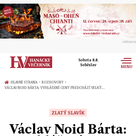
reklama
Sobota 8.8.
Soběslav
MENU
Zprávy
›
›
HLAVNÍ STRANA
ROZHOVORY
VÁCLAV NOID BÁRTA: VYHLÁŠENÍ CENY PŘEDCHÁZÍ VELKÝ…
Rozhovory
Olomouc
Kultura
Politika
Prostějov
ZLATÝ SLAVÍK
Společnost
Hudba
Ekonomika
Václav Noid Bárta:
Přerov
Sport
Ženy