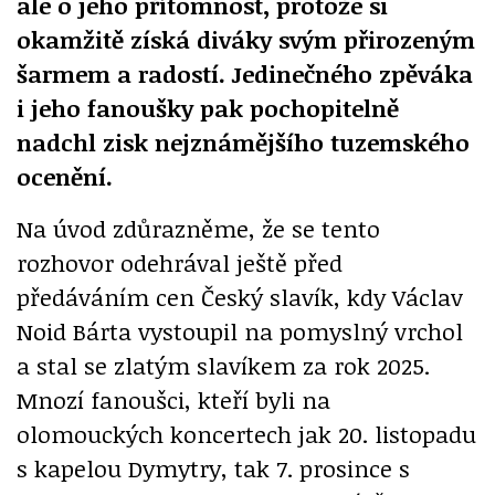
ale o jeho přítomnost, protože si
okamžitě získá diváky svým přirozeným
šarmem a radostí. Jedinečného zpěváka
i jeho fanoušky pak pochopitelně
nadchl zisk nejznámějšího tuzemského
ocenění.
Na úvod zdůrazněme, že se tento
rozhovor odehrával ještě před
předáváním cen Český slavík, kdy Václav
Noid Bárta vystoupil na pomyslný vrchol
a stal se zlatým slavíkem za rok 2025.
Mnozí fanoušci, kteří byli na
olomouckých koncertech jak 20. listopadu
s kapelou Dymytry, tak 7. prosince s