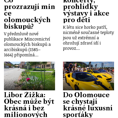
Co
koncerty,
prozrazují min
prohlídky
ce
výstavy i akce
olomouckých
pro děti
biskupů?
K létu sice horko patří,
nicméně současné teploty
V předmluvě nové
jsou už extrémní a
publikace Mincovnictví
ohrožují zdraví idí i
olomouckých biskupů a
provoz…
arcibiskupů (1585–
1664) připomíná…
Libor Žižka:
Do Olomouce
Obec může být
se chystají
krásná i bez
krásné luxusní
milionových
sporťáky