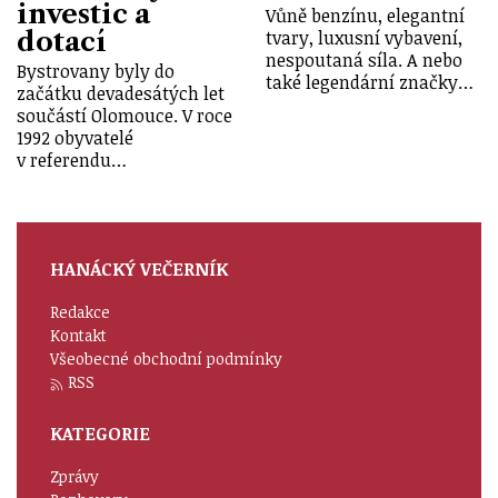
investic a
Vůně benzínu, elegantní
dotací
tvary, luxusní vybavení,
nespoutaná síla. A nebo
Bystrovany byly do
také legendární značky…
začátku devadesátých let
součástí Olomouce. V roce
1992 obyvatelé
v referendu…
HANÁCKÝ VEČERNÍK
Redakce
Kontakt
Všeobecné obchodní podmínky
RSS
KATEGORIE
Zprávy