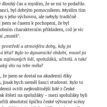
ě dlouhý čas a myslím, že se mi to podařilo.
ranci, byl dobrým pomocníkem. Myslím tím
eny s jeho výchovou, ale nebyly tradičně
 jsem se časem k pochopení, že byl
obním charakterním příkladem, což je víc
í „musíš“.
o prostředí a atmosféra doby, kdy jsi
tá léta? Bylo to dynamické období, musel jsi
 zajímavých lidí, spolužáků, učitelů. A také
Jaký vliv na tebe měla?
í, že jsem se dostal na akademii díky
, jinak bych neměl šanci studovat. Bylo to
emii ocitli nejkvalitnější lidé z České
ak štěstí na spolužáky – mezi spolužáky byli
vořili absolutní špičku české výtvarné scény