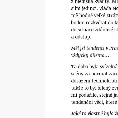
z hlediska kvality. Mi
silní jedinci. Vláďa 
mě hodně velké ztrát
budou rozkvétat do k
do situace zdánlivé sl
a odstup.
Měl jsi tendenci v Pr
vždycky dilema…
Ta doba byla svízelná
scény za normalizace 
dosazeni technokrati, 
takže to byl šílený zv
mi podařilo, stejně 
tendenční věci, které 
Jaké to vlastně bylo 