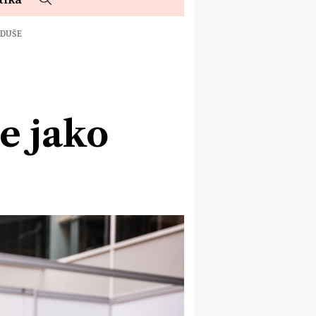
 DUŠE
je jako