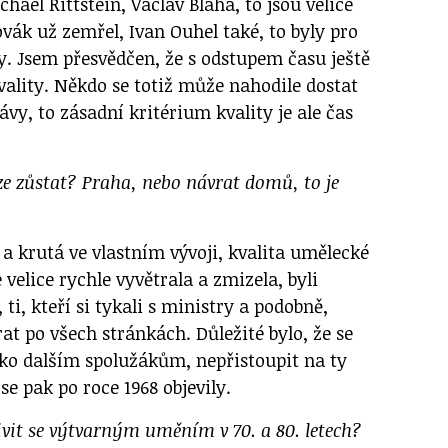
chael Rittstein, Václav Bláha, to jsou velice
Novák už zemřel, Ivan Ouhel také, to byly pro
y. Jsem přesvědčen, že s odstupem času ještě
vality. Někdo se totiž může nahodile dostat
ávy, to zásadní kritérium kvality je ale čas
aze zůstat? Praha, nebo návrat domů, to je
 a krutá ve vlastním vývoji, kvalita umělecké
velice rychle vyvětrala a zmizela, byli
ti, kteří si tykali s ministry a podobně,
rat po všech stránkách. Důležité bylo, že se
jako dalším spolužákům, nepřistoupit na ty
se pak po roce 1968 objevily.
živit se výtvarným uměním v 70. a 80. letech?