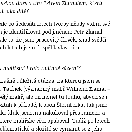
i sebou dnes a tím Petrem Zlamalem, který
t jako dítě?
 Ale po šedesáti letech tvorby někdy vidím své
n je identifikovat pod jménem Petr Zlamal.
ale to, že jsem pracovitý člověk, snad svědčí
ěch letech jsem dospěl k vlastnímu
ě k malířství hrálo rodinné zázemí?
trašně důležitá otázka, na kterou jsem se
t. Tatínek (významný malíř Wilhelm Zlamal –
vělý malíř, ale on neměl tu touhu, abych se i
vztah k přírodě, k okolí Šternberka, tak jsme
 jako kluk jsem mu nakukoval přes rameno a
které malířské věci opakoval. Tudíž po letech
oblematické a složité se vymanit se z jeho