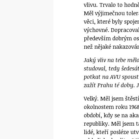
vlivu. Trvalo to hodn
Měl výjimečnou tole
věci, které byly spoj
výchovné. Dopracoval
především dobrým os
než nějaké nakazován
Jaký vliv na tebe měl
studoval, tedy šedesá
potkat na AVU spoustu
zažít Prahu té doby. 
Velký. Měl jsem štěst
okolnostem roku 1968
období, kdy se na akad
republiky. Měl jsem t
lidé, kteří posléze ut