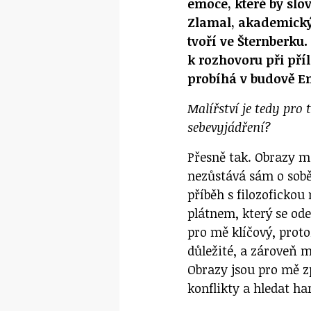
emoce, které by slo
Zlamal, akademický 
tvoří ve Šternberku.
k rozhovoru při pří
probíhá v budově En
Malířství je tedy pro
sebevyjádření?
Přesně tak. Obrazy m
nezůstává sám o sobě,
příběh s filozofickou
plátnem, který se ode
pro mě klíčový, proto
důležité, a zároveň m
Obrazy jsou pro mě z
konflikty a hledat h