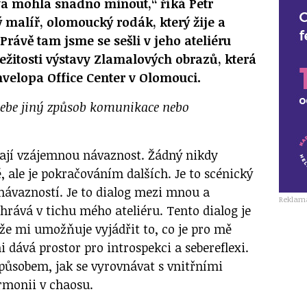
va mohla snadno minout,“ říká Petr
malíř, olomoucký rodák, který žije a
 Právě tam jsme se sešli v jeho ateliéru
ležitosti výstavy Zlamalových obrazů, která
velopa Office Center v Olomouci.
 tebe jiný způsob komunikace nebo
ají vzájemnou návaznost. Žádný nikdy
 ale je pokračováním dalších. Je to scénický
 návazností. Je to dialog mezi mnou a
Reklam
hrává v tichu mého ateliéru. Tento dialog je
že mi umožňuje vyjádřit to, co je pro mě
i dává prostor pro introspekci a sebereflexi.
působem, jak se vyrovnávat s vnitřními
armonii v chaosu.