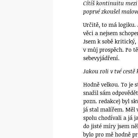
Cítíš kontinuitu mez
poprvé zkoušel malova
Určitě, to má logiku.
věci a nejsem schope
Jsem k sobě kritický, 
v můj prospěch. Po t
sebevyjádření.
Jakou roli v tvé cest
Hodně velkou. To je s
snažil sám odpovědě
pozn. redakce) byl sk
já stal malířem. Měl 
spolu chodívali a já
do jisté míry jsem ně
bylo pro mě hodně pr