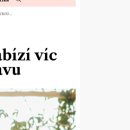
SICKOU…
bízí víc
ávu