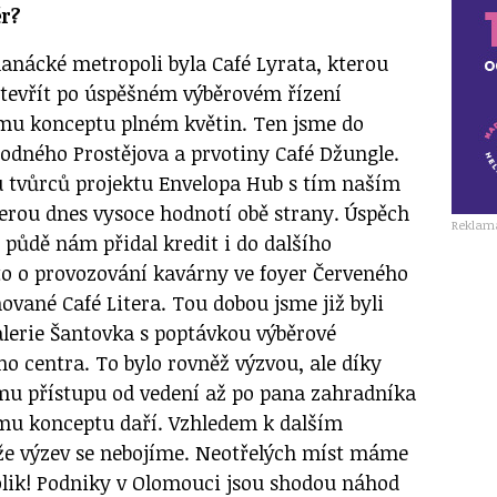
r?
nácké metropoli byla Café Lyrata, kterou
otevřít po úspěšném výběrovém řízení
mu konceptu plném květin. Ten jsme do
rodného Prostějova a prvotiny Café Džungle.
u tvůrců projektu Envelopa Hub s tím naším
terou dnes vysoce hodnotí obě strany. Úspěch
Reklam
 půdě nám přidal kredit i do dalšího
 to o provozování kavárny ve foyer Červeného
vané Café Litera. Tou dobou jsme již byli
alerie Šantovka s poptávkou výběrové
o centra. To bylo rovněž výzvou, ale díky
mu přístupu od vedení až po pana zahradníka
mu konceptu daří. Vzhledem k dalším
 že výzev se nebojíme. Neotřelých míst máme
lik! Podniky v Olomouci jsou shodou náhod