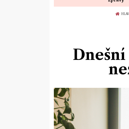
HLAV
Dnešní 
ne