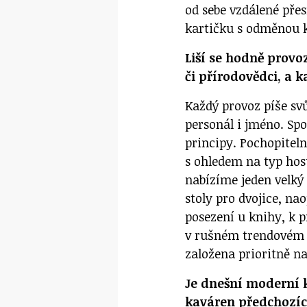
od sebe vzdálené pře
kartičku s odměnou k
Liší se hodně prov
či přírodovědci, a 
Každý provoz píše svů
personál i jméno. Sp
principy. Pochopitel
s ohledem na typ host
nabízíme jeden velký 
stoly pro dvojice, na
posezení u knihy, k p
v rušném trendovém o
založena prioritně na
Je dnešní moderní 
kaváren předchozí