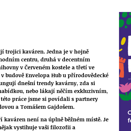
í trojici kaváren. Jedna je v hojně
hodním centru, druhá v decentním
ihovny v Červeném kostele a třetí ve
 v budově Envelopa Hub u přírodovědecké
fungují dnešní trendy kavárny, zda si
 nabídkou, nebo lákají něčím exkluzivním,
této práce jsme si povídali s partnery
ilovou a Tomášem Gajdošem.
tří kaváren není na úplně běžném místě. Je
ějak vystihuje vaši filozofii a