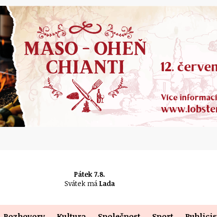
Pátek 7.8.
Svátek má
Lada
Rozhovory
Kultura
Společnost
Sport
Publicis