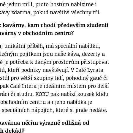
sně jednu míli, proto hostům nabízíme i
ávy zdarma, pokud navštíví všechny tři.
oz kavárny, kam chodí především studenti
kavárny v obchodním centru?
j unikátní příběh, má speciální nabídku,
olečným pojítkem jsou naše káva, dezerty a
ně je potřeba k daným prostorům přistupovat
ů, kteří podniky navštěvují. V Café Lyrata
stůl pro větší skupiny lidí, pohodlný gauč či
opak Café Litera je ideálním místem pro delší
ráci či studiu. KORU pak nabízí kousek klidu
bchodním centru a i jeho nabídka je
 speciálních nápojích, které si jinde nedáte.
kavárna něčím výrazně odlišná od
ch dekád?