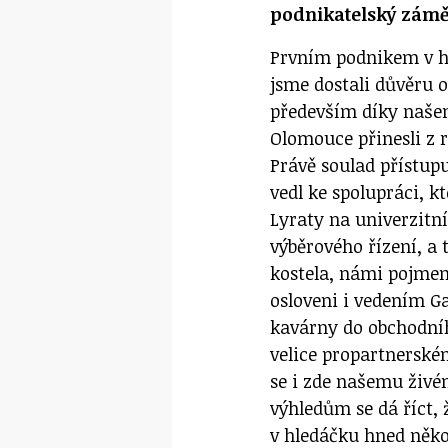
podnikatelský zámě
Prvním podnikem v ha
jsme dostali důvěru 
především díky naše
Olomouce přinesli z 
Právě soulad přístup
vedl ke spolupráci, k
Lyraty na univerzitní
výběrového řízení, a
kostela, námi pojmeno
osloveni i vedením G
kavárny do obchodníh
velice propartnerské
se i zde našemu živé
výhledům se dá říct,
v hledáčku hned něko