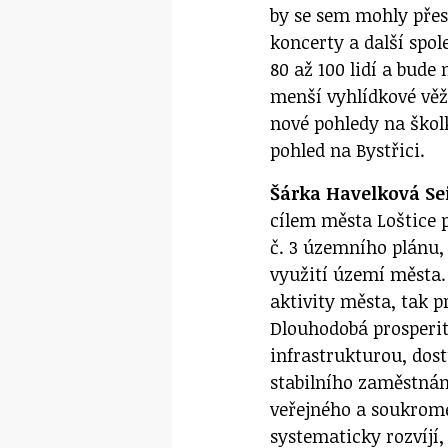
by se sem mohly přes
koncerty a další spo
80 až 100 lidí a bude
menší vyhlídkové věže
nové pohledy na školk
pohled na Bystřici.
Šárka Havelková Seif
cílem města Loštice 
č. 3 územního plánu, k
využití území města.
aktivity města, tak 
Dlouhodobá prosperit
infrastrukturou, dos
stabilního zaměstnán
veřejného a soukromé
systematicky rozvíjí,