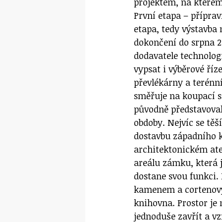
projektem, na kterém 
První etapa – přípra
etapa, tedy výstavba
dokončení do srpna 2
dodavatele technolog
vypsat i výběrové říz
převlékárny a terénn
směřuje na koupací se
původně představoval
obdoby. Nejvíc se těš
dostavbu západního k
architektonickém ate
areálu zámku, která 
dostane svou funkci.
kamenem a cortenový
knihovna. Prostor je 
jednoduše zavřít a vz