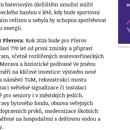
ým bateriovým úložištěm umožní snížit
veckého bazénu v létě, kdy bude sportovní
ním režimu a nebyla by schopna spotřebovat
u energii.
r Přerova
: Rok 2026 bude pro Přerov
Reklam
aví 770 let od první zmínky a připraví
ram, včetně rozšířených svatovavřineckých
á Morava a historické podívané Ve jménu
měří na klíčové investice: výstavbu nové
a náměstí TGM, rekonstrukci mostu
aci světelné signalizace či instalaci
pro seniory i v městských jeslích.
ravy bytového fondu, obnova veřejných
 dopravních prvků, modernizace školních
aměřené na hospodaření s dešťovou vodou a
y.