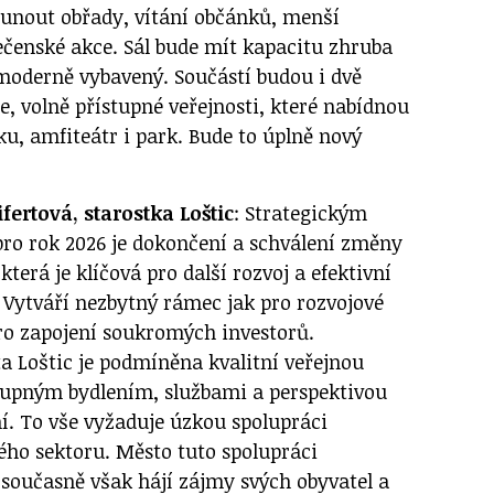
unout obřady, vítání občánků, menší
lečenské akce. Sál bude mít kapacitu zhruba
 moderně vybavený. Součástí budou i dvě
, volně přístupné veřejnosti, které nabídnou
u, amfiteátr i park. Bude to úplně nový
ertová, starostka Loštic
: Strategickým
pro rok 2026 je dokončení a schválení změny
terá je klíčová pro další rozvoj a efektivní
 Vytváří nezbytný rámec jak pro rozvojové
pro zapojení soukromých investorů.
a Loštic je podmíněna kvalitní veřejnou
tupným bydlením, službami a perspektivou
í. To vše vyžaduje úzkou spolupráci
ho sektoru. Město tuto spolupráci
 současně však hájí zájmy svých obyvatel a