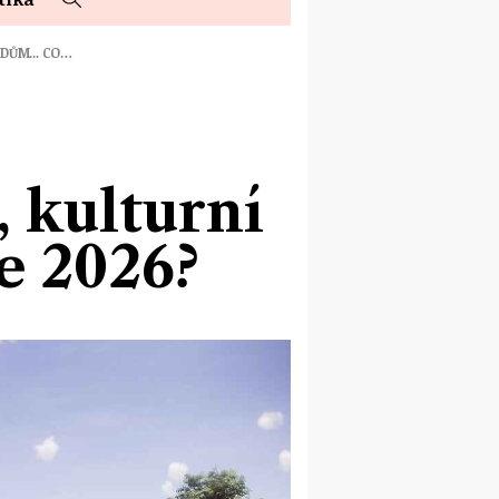
DŮM... CO…
, kulturní
e 2026?