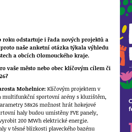
roku odstartuje i řada nových projektů a
 proto naše anketní otázka týkala výhledu
stech a obcích Olomouckého kraje.
ro vaše město nebo obec klíčovým cílem či
026?
tarosta Mohelnice:
Klíčovým projektem v
a multifunkční sportovní arény s kluzištěm,
parametry 58x26 možnost hrát hokejové
ortovní haly budou umístěny FVE panely,
 vyrobit 200 MWh elektrické energie.
ly v těsné blízkosti plaveckého bazénu