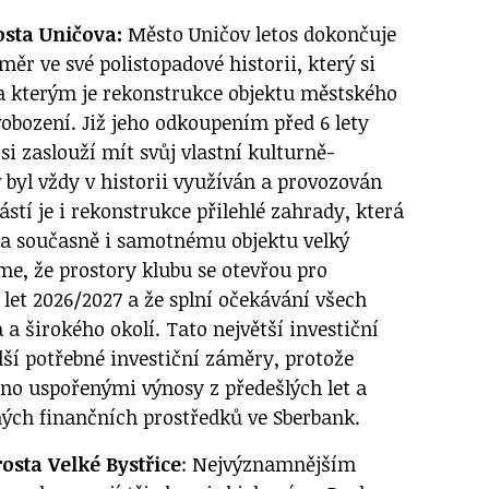
osta Uničova:
Město Uničov letos dokončuje
měr ve své polistopadové historii, který si
t a kterým je rekonstrukce objektu městského
obození. Již jeho odkoupením před 6 lety
 si zaslouží mít svůj vlastní kulturně-
ý byl vždy v historii využíván a provozován
tí je i rekonstrukce přilehlé zahrady, která
a současně i samotnému objektu velký
e, že prostory klubu se otevřou pro
let 2026/2027 a že splní očekávání všech
a širokého okolí. Tato největší investiční
lší potřebné investiční záměry, protože
ěno uspořenými výnosy z předešlých let a
ých finančních prostředků ve Sberbank.
osta Velké Bystřice
: Nejvýznamnějším