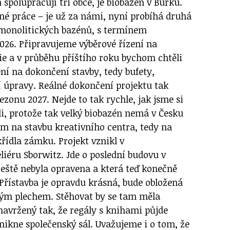
spolupracují tři obce, je biobazén v Burku.
vné práce – je už za námi, nyní probíhá druhá
 monolitických bazénů, s termínem
026. Připravujeme výběrové řízení na
ie a v průběhu příštího roku bychom chtěli
ení na dokončení stavby, tedy bufety,
í úpravy. Reálné dokončení projektu tak
zonu 2027. Nejde to tak rychle, jak jsme si
i, protože tak velký biobazén nemá v Česku
ím na stavbu kreativního centra, tedy na
řídla zámku. Projekt vznikl v
liéru Sborwitz. Jde o poslední budovu v
ještě nebyla opravena a která teď konečně
 Přístavba je opravdu krásná, bude obložená
m plechem. Stěhovat by se tam měla
navržený tak, že regály s knihami půjde
nikne společenský sál. Uvažujeme i o tom, že