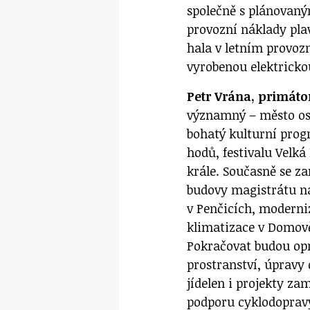
společně s plánovan
provozní náklady pla
hala v letním provoz
vyrobenou elektricko
Petr Vrána, primáto
významný – město osl
bohatý kulturní prog
hodů, festivalu Velk
krále. Současně se za
budovy magistrátu n
v Penčicích, moderniz
klimatizace v Domově 
Pokračovat budou op
prostranství, úpravy
jídelen i projekty z
podporu cyklodoprav