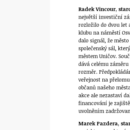
Radek Vincour, star
největší investiční zá
rozložilo do dvou le
klubu na náměstí Osv
dalo signál, že město
společenský sál, kter
městem Uničov. Součás
dává celému záměru 
rozměr. Předpokládám
veřejnost na přelomu 
občanů našeho města 
akce ale nezastaví da
financování je zajišt
uvolněním zadržovan
Marek Pazdera, star