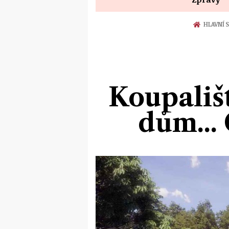
HLAVNÍ 
Koupališt
dům...