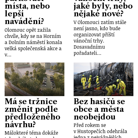
místa, nebo
jaké byly, nebo
lepší
nějaké nové?
navádění?
V Olomouci zatím stále
není jasno, kdo bude
Olomouc opět zažila
organizovat příští
chvíle, kdy se na Horním
vánoční trhy.
a Dolním náměstí konala
Dosavadnímu
velká společenská akce a
pořadateli…
v…
Má se tržnice
Bez hasičů se
změnit podle
obce a města
předloženého
neobejdou
návrhu?
Před rokem se
v Hustopečích odehrála
Málokteré téma dokáže
jedna z nejvážnějších