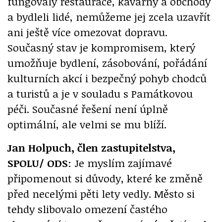
fungovaly restaurace, kavárny a obchody
a bydleli lidé, nemůžeme jej zcela uzavřít
ani ještě více omezovat dopravu.
Současný stav je kompromisem, který
umožňuje bydlení, zásobování, pořádání
kulturních akcí i bezpečný pohyb chodců
a turistů a je v souladu s Památkovou
péči. Současné řešení není úplně
optimální, ale velmi se mu blíží.
Jan Holpuch, člen zastupitelstva,
SPOLU/ ODS
: Je myslím zajímavé
připomenout si důvody, které ke změně
před necelými pěti lety vedly. Město si
tehdy slibovalo omezení častého