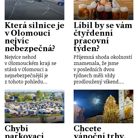
Která silnice je
Líbil by se vám
v Olomouci
čtyřdenní
nejvíc
pracovní
nebezpečná?
týden?
Nejvíce nehod
Příjemná shoda okolností
v Olomouckém kraji se
znamenala, že jsme
stává v Olomouci a
v posledních dvou
nejnebezpečnější je
týdnech měli vždy
z tohoto pohledu…
prodloužený víkend.…
Chybí
Chcete
parkovací
vánoční trhy,