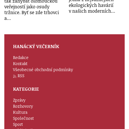
tak zahýbat olomouckou
ekologických havárií
veřejností jako osudy
v našich moderních…
tržnice. Byť se zde trhovci
a…
HANÁCKÝ VEČERNÍK
Redakce
Kontakt
Všeobecné obchodní podmínky
RSS
KATEGORIE
Zprávy
Rozhovory
Kultura
Společnost
Sport