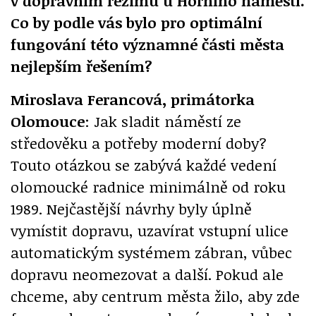
v dopravním režimu u Horního náměstí.
Co by podle vás bylo pro optimální
fungování této významné části města
nejlepším řešením?
Miroslava Ferancová, primátorka
Olomouce
: Jak sladit náměstí ze
středověku a potřeby moderní doby?
Touto otázkou se zabývá každé vedení
olomoucké radnice minimálně od roku
1989. Nejčastější návrhy byly úplně
vymístit dopravu, uzavírat vstupní ulice
automatickým systémem zábran, vůbec
dopravu neomezovat a další. Pokud ale
chceme, aby centrum města žilo, aby zde