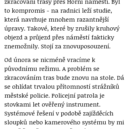
zkracování trasy přes Horní náměstí. Byl
to kompromis - na radnici leží studie,
která navrhuje mnohem razantnější
úpravy. Takové, které by zrušily kruhový
objezd a průjezd přes náměstí fakticky
znemožnily. Stojí za znovuposouzení.
Od února se nicméně vracíme k
původnímu režimu. A problém se
zkracováním tras bude znovu na stole. Dá
se ohlídat trvalou přítomností strážníků
městské policie. Policejní patrola je
stovkami let ověřený instrument.
Systémové řešení v podobě zajížděcích
sloupků nebo kamerového systému by mi