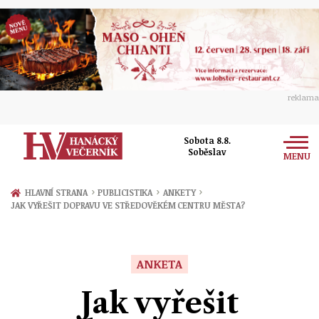
reklama
Sobota 8.8.
Soběslav
MENU
Zprávy
›
›
›
HLAVNÍ STRANA
PUBLICISTIKA
ANKETY
JAK VYŘEŠIT DOPRAVU VE STŘEDOVĚKÉM CENTRU MĚSTA?
Rozhovory
Olomouc
Kultura
Politika
Prostějov
ANKETA
Společnost
Hudba
Ekonomika
Jak vyřešit
Přerov
Sport
Ženy