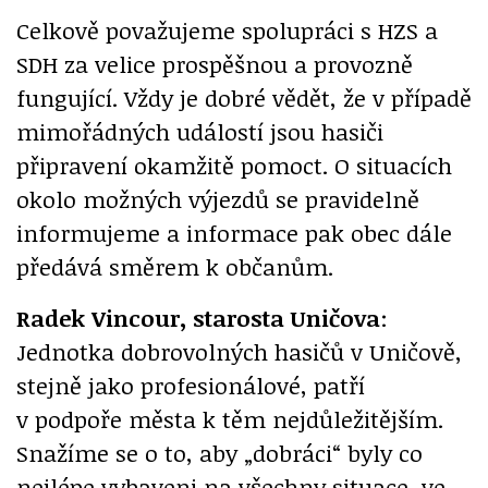
Celkově považujeme spolupráci s HZS a
SDH za velice prospěšnou a provozně
fungující. Vždy je dobré vědět, že v případě
mimořádných událostí jsou hasiči
připravení okamžitě pomoct. O situacích
okolo možných výjezdů se pravidelně
informujeme a informace pak obec dále
předává směrem k občanům.
Radek Vincour, starosta Uničova
:
Jednotka dobrovolných hasičů v Uničově,
stejně jako profesionálové, patří
v podpoře města k těm nejdůležitějším.
Snažíme se o to, aby „dobráci“ byly co
nejlépe vybaveni na všechny situace, ve