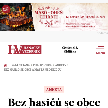
reklama
Čtvrtek 6.8.
Oldřiška
MENU
Zprávy
›
›
›
HLAVNÍ STRANA
PUBLICISTIKA
ANKETY
BEZ HASIČŮ SE OBCE A MĚSTA NEOBEJDOU
Rozhovory
Olomouc
Kultura
Politika
Prostějov
ANKETA
Společnost
Hudba
Ekonomika
Bez hasičů se obce
Přerov
Sport
Ženy