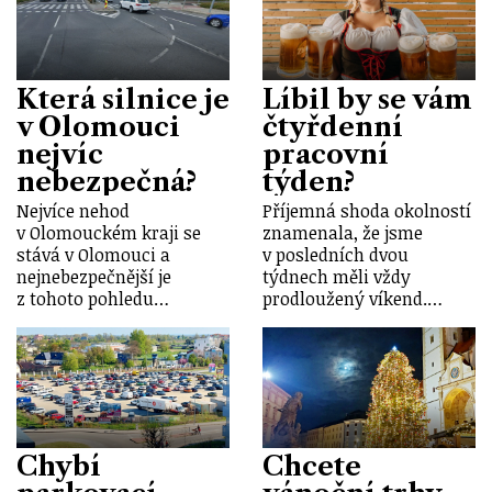
Která silnice je
Líbil by se vám
v Olomouci
čtyřdenní
nejvíc
pracovní
nebezpečná?
týden?
Nejvíce nehod
Příjemná shoda okolností
v Olomouckém kraji se
znamenala, že jsme
stává v Olomouci a
v posledních dvou
nejnebezpečnější je
týdnech měli vždy
z tohoto pohledu…
prodloužený víkend.…
Chybí
Chcete