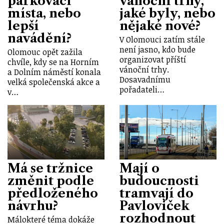
parkovací
vánoční trhy,
místa, nebo
jaké byly, nebo
lepší
nějaké nové?
navádění?
V Olomouci zatím stále
není jasno, kdo bude
Olomouc opět zažila
organizovat příští
chvíle, kdy se na Horním
vánoční trhy.
a Dolním náměstí konala
Dosavadnímu
velká společenská akce a
pořadateli…
v…
Má se tržnice
Mají o
změnit podle
budoucnosti
předloženého
tramvají do
návrhu?
Pavloviček
rozhodnout
Málokteré téma dokáže