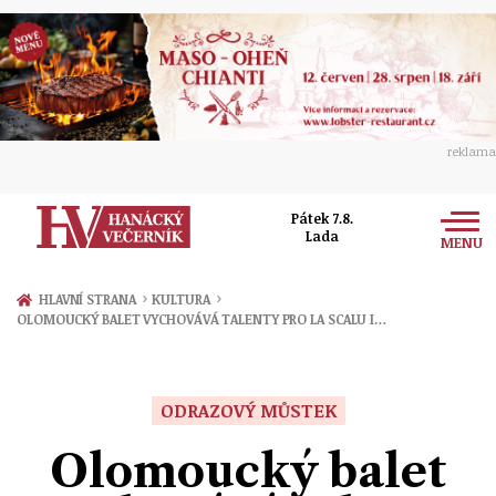
reklama
Pátek 7.8.
Lada
MENU
Zprávy
›
›
HLAVNÍ STRANA
KULTURA
OLOMOUCKÝ BALET VYCHOVÁVÁ TALENTY PRO LA SCALU I…
Rozhovory
Olomouc
Kultura
Politika
Prostějov
ODRAZOVÝ MŮSTEK
Společnost
Hudba
Ekonomika
Olomoucký balet
Přerov
Sport
Ženy