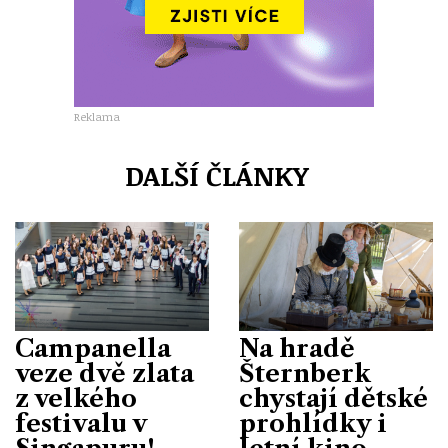
Reklama
DALŠÍ ČLÁNKY
Campanella
Na hradě
veze dvě zlata
Šternberk
z velkého
chystají dětské
festivalu v
prohlídky i