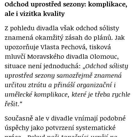
Odchod uprostřed sezony: komplikace,
ale i vizitka kvality
Z pohledu divadla však odchod sólisty
znamená okamžitý zásah do plánů. Jak
upozorňuje Vlasta Pechová, tisková
mluvčí Moravského divadla Olomouc,
situace není jednoduchá:
„Odchod sólisty
uprostřed sezony samozřejmě znamená
určitou ztrátu a přináší organizační i
umělecké komplikace, které je třeba rychle
řešit.“
Současně ale v divadle vnímají podobné
úspěchy jako potvrzení systematické
práce.
„Pokud naši tanečníci uspějí na