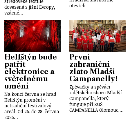
středověké textilie
otevřeli…
dovezené z jižní Evropy,
vzácné…
Helfštýn bude
První
patřit
zahraniční
elektronice a
zlato Mladší
světelnému
Campanelly!
umění
Zpěvačky a zpěváci
z dětského sboru Mladší
Na konci června se hrad
Campanella, který
Helfštýn promění v
funguje při ZUŠ
netradiční festivalový
CAMPANELLA Olomouc,…
areál. Od 26. do 28. června
2026…