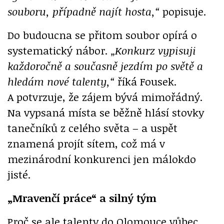
souboru, případně najít hosta,“
popisuje.
Do budoucna se přitom soubor opírá o
systematický nábor.
„Konkurz vypisuji
každoročně a současně jezdím po světě a
hledám nové talenty,“
říká Fousek.
A potvrzuje, že zájem bývá mimořádný.
Na vypsaná místa se běžně hlásí stovky
tanečníků z celého světa – a uspět
znamená projít sítem, což má v
mezinárodní konkurenci jen málokdo
jisté.
„Mravenčí práce“ a silný tým
Proč se ale talenty do Olomouce vůbec