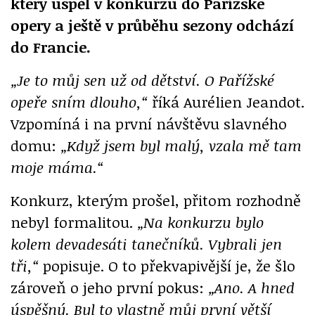
který uspěl v konkurzu do Pařížské
opery a ještě v průběhu sezony odchází
do Francie.
„Je to můj sen už od dětství. O Pařížské
opeře sním dlouho,“
říká Aurélien Jeandot.
Vzpomíná i na první návštěvu slavného
domu:
„Když jsem byl malý, vzala mě tam
moje máma.“
Konkurz, kterým prošel, přitom rozhodně
nebyl formalitou.
„Na konkurzu bylo
kolem devadesáti tanečníků. Vybrali jen
tři,“
popisuje. O to překvapivější je, že šlo
zároveň o jeho první pokus:
„Ano. A hned
úspěšný. Byl to vlastně můj první větší