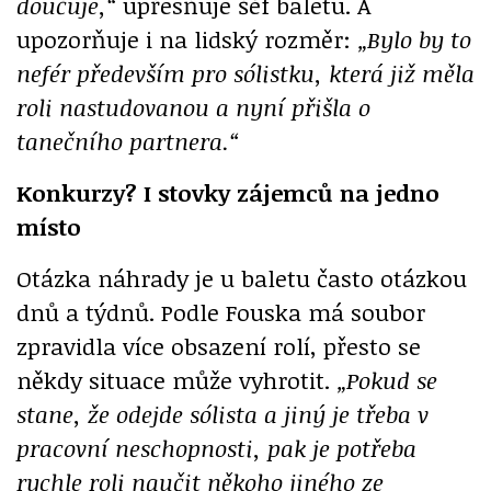
doučuje,“
upřesňuje šéf baletu. A
upozorňuje i na lidský rozměr:
„Bylo by to
nefér především pro sólistku, která již měla
roli nastudovanou a nyní přišla o
tanečního partnera.“
Konkurzy? I stovky zájemců na jedno
místo
Otázka náhrady je u baletu často otázkou
dnů a týdnů. Podle Fouska má soubor
zpravidla více obsazení rolí, přesto se
někdy situace může vyhrotit.
„Pokud se
stane, že odejde sólista a jiný je třeba v
pracovní neschopnosti, pak je potřeba
rychle roli naučit někoho jiného ze