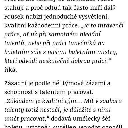
stahují a proč odtud tak často míří dál?
Fousek nabízí jednoduché vysvětlení:
kvalitní každodenní práce.
„Je to mravenčí
práce, ať už při samotném hledání
talentů, nebo při práci tanečníků na
baletním sále s našimi baletními mistry,
kteří odvádí neskutečně dobrou práci,“
říká.
Zásadní je podle něj týmové zázemí a
schopnost s talentem pracovat.
„Základem je kvalitní tým… Mít v souboru
talenty totiž nestačí, je důležité s nimi
umět pracovat,“
dodává umělecký šéf
baletu. Ostatně i Aurélien Jeandot označil