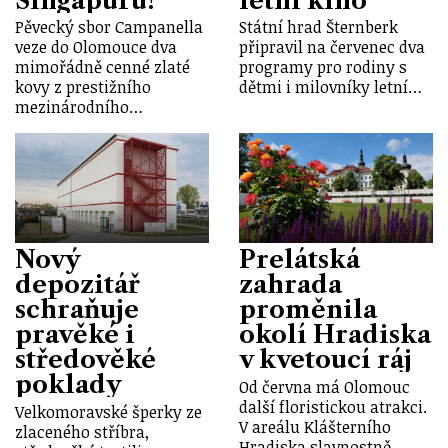
Singapuru!
letní kino
Pěvecký sbor Campanella
Státní hrad Šternberk
veze do Olomouce dva
připravil na červenec dva
mimořádně cenné zlaté
programy pro rodiny s
kovy z prestižního
dětmi i milovníky letní…
mezinárodního…
Nový
Prelátská
depozitář
zahrada
schraňuje
proměnila
pravěké i
okolí Hradiska
středověké
v kvetoucí ráj
poklady
Od června má Olomouc
další floristickou atrakci.
Velkomoravské šperky ze
V areálu Klášterního
zlaceného stříbra,
Hradiska slavnostně