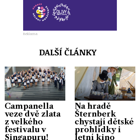
Reklama
DALŠÍ ČLÁNKY
Campanella
Na hradě
veze dvě zlata
Šternberk
z velkého
chystají dětské
festivalu v
prohlídky i
Singapuru!
letní kino