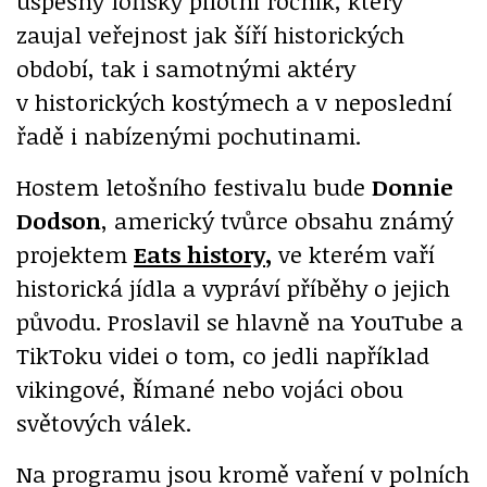
úspěšný loňský pilotní ročník, který
zaujal veřejnost jak šíří historických
období, tak i samotnými aktéry
v historických kostýmech a v neposlední
řadě i nabízenými pochutinami.
Hostem letošního festivalu bude
Donnie
Dodson
, americký tvůrce obsahu známý
projektem
Eats history
,
ve kterém vaří
historická jídla a vypráví příběhy o jejich
původu. Proslavil se hlavně na YouTube a
TikToku videi o tom, co jedli například
vikingové, Římané nebo vojáci obou
světových válek.
Na programu jsou kromě vaření v polních