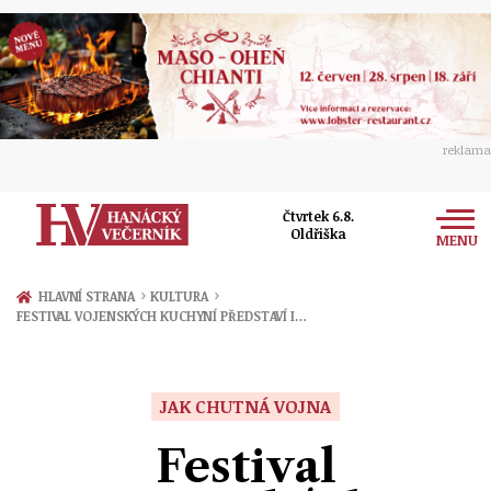
reklama
Čtvrtek 6.8.
Oldřiška
MENU
Zprávy
›
›
HLAVNÍ STRANA
KULTURA
FESTIVAL VOJENSKÝCH KUCHYNÍ PŘEDSTAVÍ I…
Rozhovory
Olomouc
Kultura
Politika
Prostějov
JAK CHUTNÁ VOJNA
Společnost
Hudba
Ekonomika
Festival
Přerov
Sport
Ženy