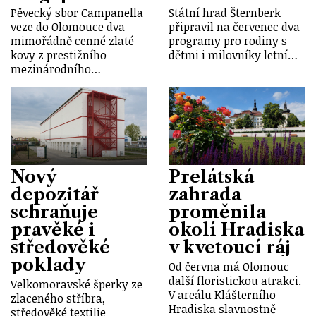
Pěvecký sbor Campanella
Státní hrad Šternberk
veze do Olomouce dva
připravil na červenec dva
mimořádně cenné zlaté
programy pro rodiny s
kovy z prestižního
dětmi i milovníky letní…
mezinárodního…
Nový
Prelátská
depozitář
zahrada
schraňuje
proměnila
pravěké i
okolí Hradiska
středověké
v kvetoucí ráj
poklady
Od června má Olomouc
další floristickou atrakci.
Velkomoravské šperky ze
V areálu Klášterního
zlaceného stříbra,
Hradiska slavnostně
středověké textilie