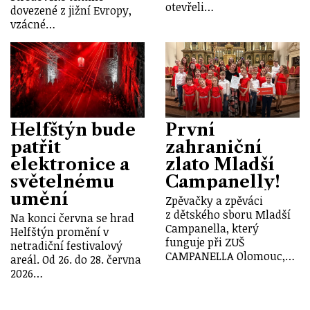
otevřeli…
dovezené z jižní Evropy,
vzácné…
Helfštýn bude
První
patřit
zahraniční
elektronice a
zlato Mladší
světelnému
Campanelly!
umění
Zpěvačky a zpěváci
z dětského sboru Mladší
Na konci června se hrad
Campanella, který
Helfštýn promění v
funguje při ZUŠ
netradiční festivalový
CAMPANELLA Olomouc,…
areál. Od 26. do 28. června
2026…