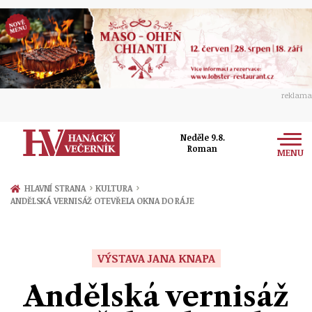
reklama
Neděle 9.8.
Roman
MENU
Zprávy
›
›
HLAVNÍ STRANA
KULTURA
ANDĚLSKÁ VERNISÁŽ OTEVŘELA OKNA DO RÁJE
Rozhovory
Olomouc
Kultura
Politika
Prostějov
VÝSTAVA JANA KNAPA
Společnost
Hudba
Ekonomika
Andělská vernisáž
Přerov
Sport
Ženy