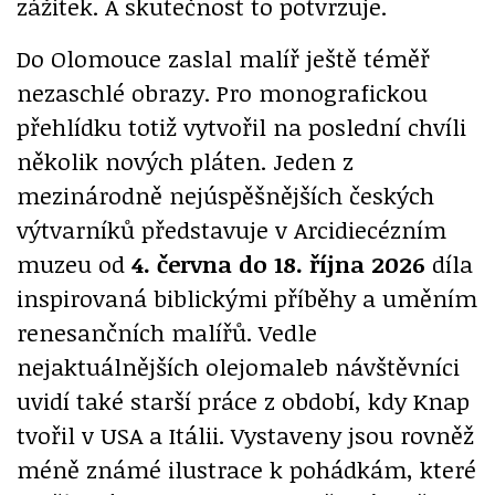
zážitek. A skutečnost to potvrzuje.
Do Olomouce zaslal malíř ještě téměř
nezaschlé obrazy. Pro monografickou
přehlídku totiž vytvořil na poslední chvíli
několik nových pláten. Jeden z
mezinárodně nejúspěšnějších českých
výtvarníků představuje v Arcidiecézním
muzeu od
4. června do 18. října 2026
díla
inspirovaná biblickými příběhy a uměním
renesančních malířů. Vedle
nejaktuálnějších olejomaleb návštěvníci
uvidí také starší práce z období, kdy Knap
tvořil v USA a Itálii. Vystaveny jsou rovněž
méně známé ilustrace k pohádkám, které