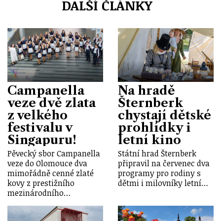
DALŠÍ ČLÁNKY
Campanella
Na hradě
veze dvě zlata
Šternberk
z velkého
chystají dětské
festivalu v
prohlídky i
Singapuru!
letní kino
Pěvecký sbor Campanella
Státní hrad Šternberk
veze do Olomouce dva
připravil na červenec dva
mimořádně cenné zlaté
programy pro rodiny s
kovy z prestižního
dětmi i milovníky letní…
mezinárodního…