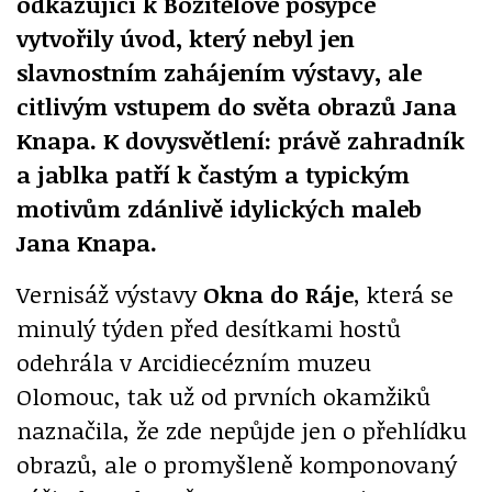
odkazující k Božítělové posýpce
vytvořily úvod, který nebyl jen
slavnostním zahájením výstavy, ale
citlivým vstupem do světa obrazů Jana
Knapa. K dovysvětlení: právě zahradník
a jablka patří k častým a typickým
motivům zdánlivě idylických maleb
Jana Knapa.
Vernisáž výstavy
Okna do Ráje
, která se
minulý týden před desítkami hostů
odehrála v Arcidiecézním muzeu
Olomouc, tak už od prvních okamžiků
naznačila, že zde nepůjde jen o přehlídku
obrazů, ale o promyšleně komponovaný