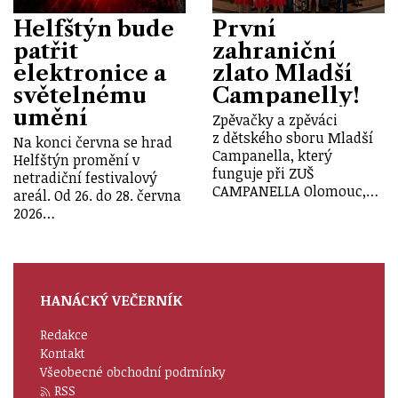
Helfštýn bude
První
patřit
zahraniční
elektronice a
zlato Mladší
světelnému
Campanelly!
umění
Zpěvačky a zpěváci
z dětského sboru Mladší
Na konci června se hrad
Campanella, který
Helfštýn promění v
funguje při ZUŠ
netradiční festivalový
CAMPANELLA Olomouc,…
areál. Od 26. do 28. června
2026…
HANÁCKÝ VEČERNÍK
Redakce
Kontakt
Všeobecné obchodní podmínky
RSS