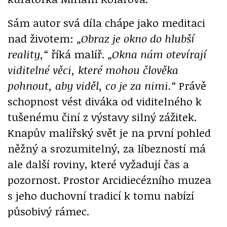
Sám autor svá díla chápe jako meditaci
nad životem:
„Obraz je okno do hlubší
reality,“
říká malíř.
„Okna nám otevírají
viditelné věci, které mohou člověka
pohnout, aby viděl, co je za nimi.“
Právě
schopnost vést diváka od viditelného k
tušenému činí z výstavy silný zážitek.
Knapův malířský svět je na první pohled
něžný a srozumitelný, za líbezností má
ale další roviny, které vyžadují čas a
pozornost. Prostor Arcidiecézního muzea
s jeho duchovní tradicí k tomu nabízí
působivý rámec.