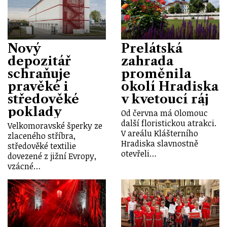
Nový
Prelátská
depozitář
zahrada
schraňuje
proměnila
pravěké i
okolí Hradiska
středověké
v kvetoucí ráj
poklady
Od června má Olomouc
další floristickou atrakci.
Velkomoravské šperky ze
V areálu Klášterního
zlaceného stříbra,
Hradiska slavnostně
středověké textilie
otevřeli…
dovezené z jižní Evropy,
vzácné…