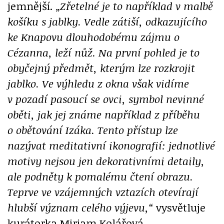
jemnější.
„Zřetelné je to například v malbě
košíku s jablky. Vedle zátiší, odkazujícího
ke Knapovu dlouhodobému zájmu o
Cézanna, leží nůž. Na první pohled je to
obyčejný předmět, kterým lze rozkrojit
jablko. Ve výhledu z okna však vidíme
v pozadí pasoucí se ovci, symbol nevinné
oběti, jak jej známe například z příběhu
o obětování Izáka. Tento přístup lze
nazývat meditativní ikonografií: jednotlivé
motivy nejsou jen dekorativními detaily,
ale podněty k pomalému čtení obrazu.
Teprve ve vzájemných vztazích otevírají
hlubší význam celého výjevu,“
vysvětluje
kurátorka Miriam Kolářová.