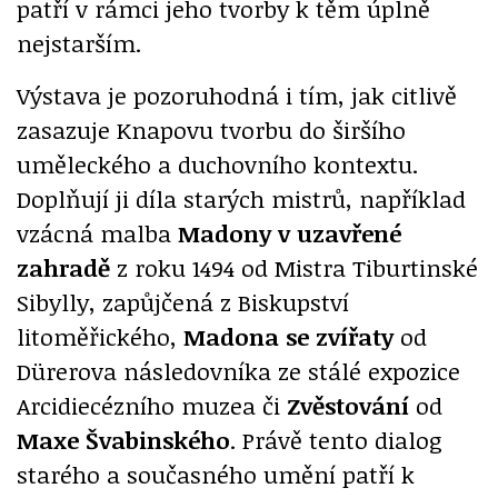
patří v rámci jeho tvorby k těm úplně
nejstarším.
Výstava je pozoruhodná i tím, jak citlivě
zasazuje Knapovu tvorbu do širšího
uměleckého a duchovního kontextu.
Doplňují ji díla starých mistrů, například
vzácná malba
Madony v uzavřené
zahradě
z roku 1494 od Mistra Tiburtinské
Sibylly, zapůjčená z Biskupství
litoměřického,
Madona se zvířaty
od
Dürerova následovníka ze stálé expozice
Arcidiecézního muzea či
Zvěstování
od
Maxe Švabinského
. Právě tento dialog
starého a současného umění patří k