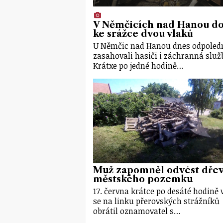
V Němčicích nad Hanou do
ke srážce dvou vlaků
U Němčic nad Hanou dnes odpoled
zasahovali hasiči i záchranná služ
Krátxe po jedné hodině…
Muž zapomněl odvést dřev
městského pozemku
17. června krátce po desáté hodině 
se na linku přerovských strážníků
obrátil oznamovatel s…