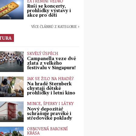
EXTRÉMNÍ VEDRO
Ruší se koncerty,
prohlídky výstavy i
akce pro děti
VÍCE ČLÁNKŮ Z KATEGORIE ›
TURA
SKVĚLÝ ÚSPĚCH
Campanella veze dvě
zlata z velkého
festivalu v Singapuru!
JAK SE ŽILO NA HRADĚ?
Na hradě Šternberk
chystají dětské
prohlídky i letní kino
MINCE, ŠPERKY I LÁTKY
Nový depozitář
schraňuje pravěké i
středověké poklady
OBNOVENÁ BAROKNÍ
KRÁSA