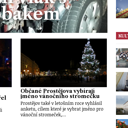
obákem
KUL
Občané Prostějova vybírají
jméno vánočního stromečku
řel
Prostějov také v letošním roce vyhlásil
anketu, cílem které je vybrat jméno pro
li
vánoční stromeček,…