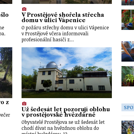
šlo
V Prostějově shořela střecha
domu v ulici Vápenice
ne
O požáru střechy domu v ulici Vápenice
ba.
v Prostějově včera informovali
profesionální hasiči z…
o z
SPO
Už šedesát let pozorují oblohu
večer
v prostějovské hvězdárně
Obyvatelé Prostějova se už šedesát let
chodí dívat na hvězdnou oblohu do
místní hvězdárny. 12.…