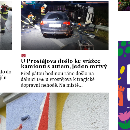
U Prostějova došlo ke srážce
kamionu s autem, jeden mrtvý
alo do
Před pátou hodinou ráno došlo na
jí u
dálnici D46 u Prostějova k tragické
dopravní nehodě. Na místě…