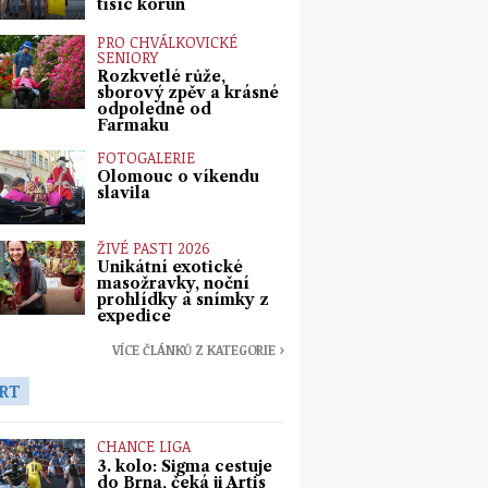
tisíc korun
PRO CHVÁLKOVICKÉ
SENIORY
Rozkvetlé růže,
sborový zpěv a krásné
odpoledne od
Farmaku
FOTOGALERIE
Olomouc o víkendu
slavila
ŽIVÉ PASTI 2026
Unikátní exotické
masožravky, noční
prohlídky a snímky z
expedice
VÍCE ČLÁNKŮ Z KATEGORIE ›
RT
CHANCE LIGA
3. kolo: Sigma cestuje
do Brna, čeká ji Artis