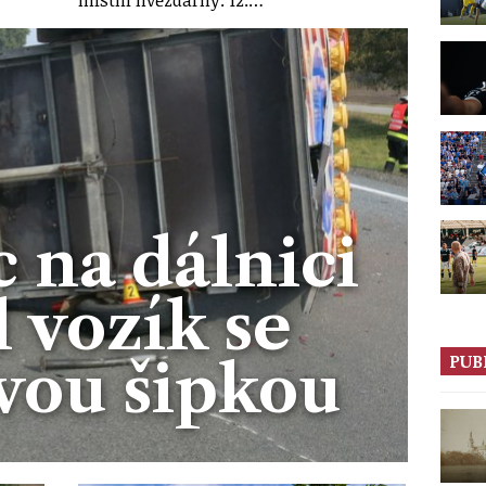
 na dálnici
 vozík se
PUB
vou šipkou