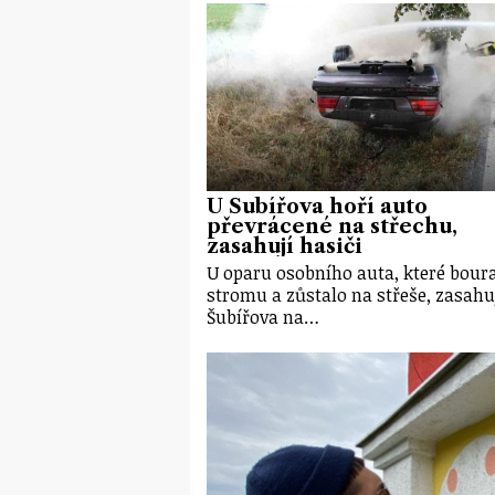
U Šubířova hoří auto
převrácené na střechu,
zasahují hasiči
U oparu osobního auta, které bour
stromu a zůstalo na střeše, zasahu
Šubířova na…