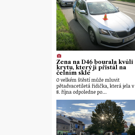
Žena na D46 bourala kvůli
krytu, který jí přistál na
čelním skle
O velkém štěstí může mluvit
pětadvacetiletá řidička, která jela v
8. října odpoledne po…