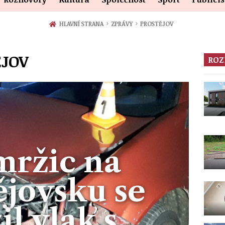
›
›
HLAVNÍ STRANA
ZPRÁVY
PROSTĚJOV
ĚJOV
ROZ
mržic na
ějovsku se
il vlak s