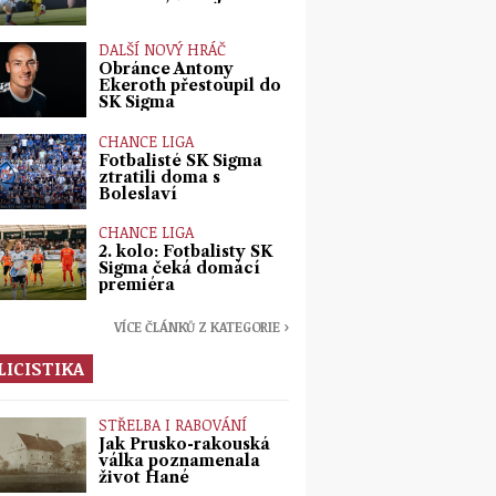
DALŠÍ NOVÝ HRÁČ
Obránce Antony
Ekeroth přestoupil do
SK Sigma
CHANCE LIGA
Fotbalisté SK Sigma
ztratili doma s
Boleslaví
CHANCE LIGA
2. kolo: Fotbalisty SK
Sigma čeká domácí
premiéra
VÍCE ČLÁNKŮ Z KATEGORIE ›
LICISTIKA
STŘELBA I RABOVÁNÍ
Jak Prusko-rakouská
válka poznamenala
život Hané