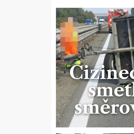
Cizinec
smetl
směro