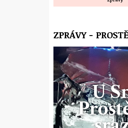
ZPRÁVY - PROST
U S
Prost
sraz