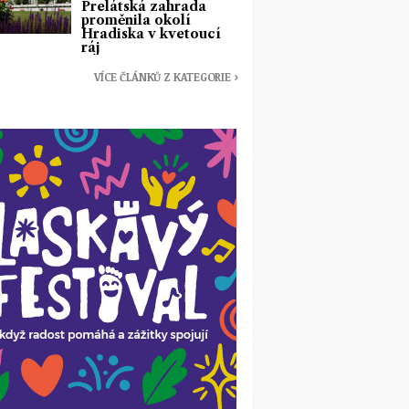
Prelátská zahrada
proměnila okolí
Hradiska v kvetoucí
ráj
VÍCE ČLÁNKŮ Z KATEGORIE ›