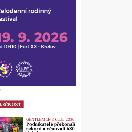
a
LEČNOST
GENTLEMEN’S CLUB 2026
Podnikatelé překonali
rekord a věnovali 680