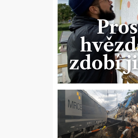
Pros
hvězdá
zdobí j