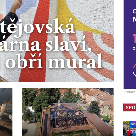
tějovská
rna slaví,
i obří mural
Reklam
SPO