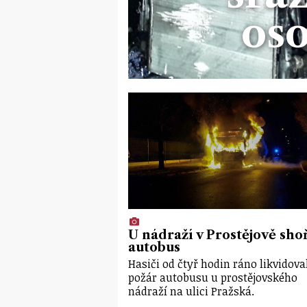
os
U nádraží v Prostějově sho
autobus
Hasiči od čtyř hodin ráno likvidova
požár autobusu u prostějovského
nádraží na ulici Pražská.