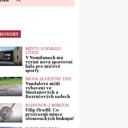
HOVORY
MĚSTO SCHVÁLILO
STUDII
V Nemilanech má
vyrůst nová sportovní
hala pro míčové
sporty
ŠKODA ZA DESÍTKY TISÍC
Vandalové ničili
vybavení ve
Smetanových a
Bezručových sadech
ROZHOVOR O MINCÍCH
Filip Hradil: Co
prozrazují mince
olomouckých biskupů?