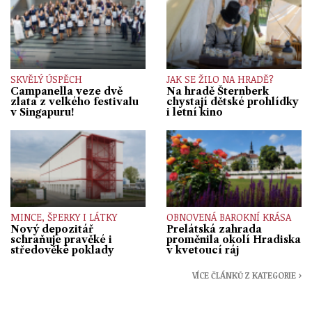
SKVĚLÝ ÚSPĚCH
JAK SE ŽILO NA HRADĚ?
Campanella veze dvě
Na hradě Šternberk
zlata z velkého festivalu
chystají dětské prohlídky
v Singapuru!
i letní kino
MINCE, ŠPERKY I LÁTKY
OBNOVENÁ BAROKNÍ KRÁSA
Nový depozitář
Prelátská zahrada
schraňuje pravěké i
proměnila okolí Hradiska
středověké poklady
v kvetoucí ráj
VÍCE ČLÁNKŮ Z KATEGORIE ›