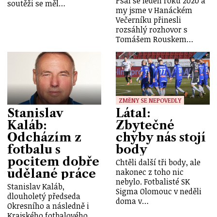
Psal se leden roku 2020 a
soutěži se měl…
my jsme v Hanáckém
Večerníku přinesli
rozsáhlý rozhovor s
Tomášem Rouskem…
ZMĚNY SE NEPOVEDLY
Stanislav
Látal:
Kaláb:
Zbytečné
Odcházím z
chyby nás stojí
fotbalu s
body
pocitem dobře
Chtěli další tři body, ale
udělané práce
nakonec z toho nic
nebylo. Fotbalisté SK
Stanislav Kaláb,
Sigma Olomouc v neděli
dlouholetý předseda
doma v…
Okresního a následně i
Krajského fotbalového