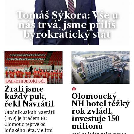
Tomáš Sýkora: Vše u
nás trvá, jsme příliš
byrokratický stát
DAL ROZHODUJÍCÍ GÓL
Žrali jsme
Olomoucký
každý puk,
NH hotel těžký
řekl Navrátil
rok zvládl,
Útočník Jakub Navrátil
investuje 150
(1999) je hráčem HC
Olomouc teprve od
milionů
loňského léta. V elitní