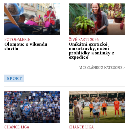
FOTOGALERIE
ŽIVÉ PASTI 2026
Olomouc o víkendu
Unikátní exotické
slavila
masožravky, noční
prohlídky a snímky z
expedice
VÍCE ČLÁNKŮ Z KATEGORIE ›
SPORT
CHANCE LIGA
CHANCE LIGA