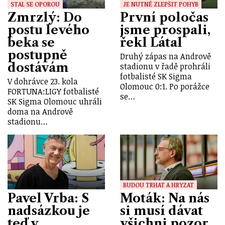
STAL SE OPOROU
JE NUTNÉ ZLEPŠIT POHYB
Zmrzlý: Do
První poločas
postu levého
jsme prospali,
beka se
řekl Látal
postupně
Druhý zápas na Andrově
dostávám
stadionu v řadě prohráli
fotbalisté SK Sigma
V dohrávce 23. kola
Olomouc 0:1. Po porážce
FORTUNA:LIGY fotbalisté
se…
SK Sigma Olomouc uhráli
doma na Andrově
stadionu…
BUDOU TRHAT A HRYZAT
Pavel Vrba: S
Moták: Na nás
nadsázkou je
si musí dávat
teď v
všichni pozor