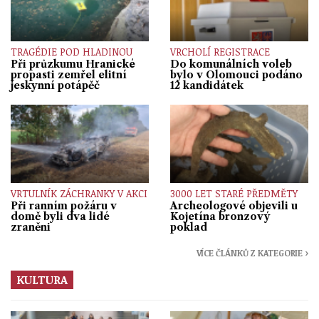
TRAGÉDIE POD HLADINOU
VRCHOLÍ REGISTRACE
Při průzkumu Hranické
Do komunálních voleb
propasti zemřel elitní
bylo v Olomouci podáno
jeskynní potápěč
12 kandidátek
VRTULNÍK ZÁCHRANKY V AKCI
3000 LET STARÉ PŘEDMĚTY
Při ranním požáru v
Archeologové objevili u
domě byli dva lidé
Kojetína bronzový
zraněni
poklad
VÍCE ČLÁNKŮ Z KATEGORIE ›
KULTURA