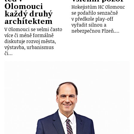
Olomouci
Hokejistům HC Olomouc
každý druhý
se podařilo senzačně
v předkole play-off
architektem
vyřadit silnou a
V Olomouci se velmi často
nebezpečnou Plzeň.…
více či méně formálně
diskutuje rozvoj města,
výstavba, urbanismus
či…