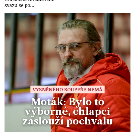
svazu se po…
VYSNĚNÉHO SOUPEŘE NEMÁ
Moták: Bylo to
výborné, chlapci
zaslouží pochvalu