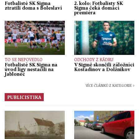
Fotbalisté SK Sigma
2. kolo: Fotbalisty SK
ztratili doma s Boleslaví
Sigma čeká domácí
premiéra
TO SE NEPOVEDLO
ODCHODY Z KÁDRU
Fotbalisté SK Sigma na
V Sigmě skončili záložníci
úvod ligy nestačili na
Kostadinov a Dolžnikov
Jablonec
VÍCE ČLÁNKŮ Z KATEGORIE ›
PUBLICISTIKA