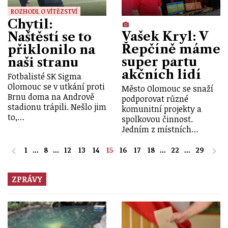
ROZHODL O VÍTĚZSTVÍ
Chytil:
Vašek Kryl: V
Naštěstí se to
Řepčíně máme
přiklonilo na
super partu
naši stranu
akčních lidí
Fotbalisté SK Sigma
Olomouc se v utkání proti
Město Olomouc se snaží
Brnu doma na Andrově
podporovat různé
stadionu trápili. Nešlo jim
komunitní projekty a
to,…
spolkovou činnost.
Jedním z místních…
1
...
8
...
12
13
14
15
16
17
18
...
22
...
29
ZPRÁVY