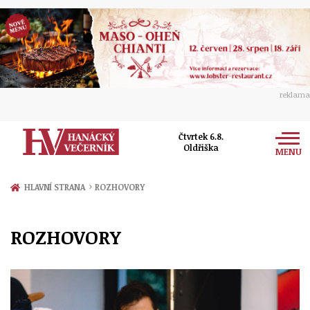
reklama
Čtvrtek 6.8.
Oldřiška
MENU
Zprávy
›
HLAVNÍ STRANA
ROZHOVORY
Rozhovory
Olomouc
ROZHOVORY
Kultura
Politika
Prostějov
Společnost
Hudba
Ekonomika
Přerov
Sport
Ženy