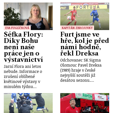
EVA FUGLÍČKOVÁ
KAPITÁN ZBROJOVKY
Šéfka Flory:
Furt jsme ve
Díky Bohu
hře, kol je před
není naše
námi hodně,
práce jen o
řekl Dreksa
výstavnictví
Odchovanec SK Sigma
Olomouc Pavel Dreksa
Jarní Flora ani letos
(1989) hraje v české
nebude. Informace o
nejvyšší soutěži již
zrušení oblíbené
desátou sezonu.…
květinové výstavy v
minulém týdnu…