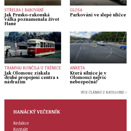
STŘELBA I RABOVÁNÍ
GLOSA
Jak Prusko-rakouská
Parkování ve slepé uličce
válka poznamenala život
Hané
TRAMVAJ KONČILA U TRŽNICE
ANKETA
Jak Olomouc získala
Která silnice je v
druhé propojení centra s
Olomouci nejvíc
nádražím
nebezpečná?
VÍCE ČLÁNKŮ Z KATEGORIE ›
HANÁCKÝ VEČERNÍK
Redakce
Kontakt